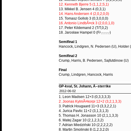
12. Kenneth Bjerre 5 (1,1,2,S,1)
13. Mikkel B. Jensen 4 (0,3,1)
14. Hans Andersen 4 (2,0,2,0,0)
15. Tomasz Gollob 3 (0,3,0,0,0)
16. Antonio LindbÃ¤ck 3 (2,0,0,1,0)
17. Peter Kildemand 2 (T/T,0,2)
18. Jarosław Hampel 0 (F/-,-,-,-,-)
Semifinal 1
Hancock, Lindgren, N. Pedersen (U), Holder 
Semifinal 2
Crump, Harris, B. Pedersen, Sajfutdinow (U)
Final
Crump, Lindgren, Hancock, Harris
GP-kval, St. Johann, Ã–sterrike
2012-06-02
1. Leon Madsen 12+3 (0,3,3,3,3)
2. Joonas KylmÃ¤korpi 12+2 (3,2,1,3,3)
3. Patrick Hougaard 11+3 (3,3,2,2,1)
4. Jurica Pavlic 11+2 (3,1,3,1,3)
5. Thomas H. Jonasson 10 (2,1,1,3,3)
6. Matej Zagar 10 (2,1,2,3,2)
7. Adrian Miedziński 10 (2,2,2,2,2)
8. Martin Smolinski 8 (1,2,3,2,0)