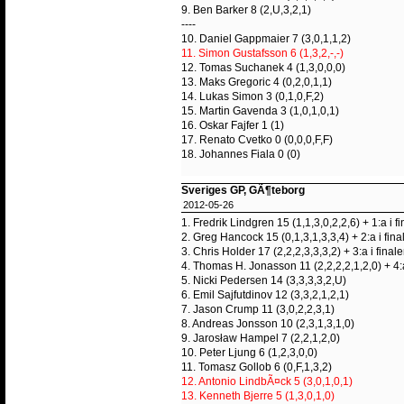
9. Ben Barker 8 (2,U,3,2,1)
----
10. Daniel Gappmaier 7 (3,0,1,1,2)
11. Simon Gustafsson 6 (1,3,2,-,-)
12. Tomas Suchanek 4 (1,3,0,0,0)
13. Maks Gregoric 4 (0,2,0,1,1)
14. Lukas Simon 3 (0,1,0,F,2)
15. Martin Gavenda 3 (1,0,1,0,1)
16. Oskar Fajfer 1 (1)
17. Renato Cvetko 0 (0,0,0,F,F)
18. Johannes Fiala 0 (0)
Sveriges GP, GÃ¶teborg
2012-05-26
1. Fredrik Lindgren 15 (1,1,3,0,2,2,6) + 1:a i f
2. Greg Hancock 15 (0,1,3,1,3,3,4) + 2:a i fina
3. Chris Holder 17 (2,2,2,3,3,3,2) + 3:a i final
4. Thomas H. Jonasson 11 (2,2,2,2,1,2,0) + 4:a
5. Nicki Pedersen 14 (3,3,3,3,2,U)
6. Emil Sajfutdinov 12 (3,3,2,1,2,1)
7. Jason Crump 11 (3,0,2,2,3,1)
8. Andreas Jonsson 10 (2,3,1,3,1,0)
9. Jarosław Hampel 7 (2,2,1,2,0)
10. Peter Ljung 6 (1,2,3,0,0)
11. Tomasz Gollob 6 (0,F,1,3,2)
12. Antonio LindbÃ¤ck 5 (3,0,1,0,1)
13. Kenneth Bjerre 5 (1,3,0,1,0)