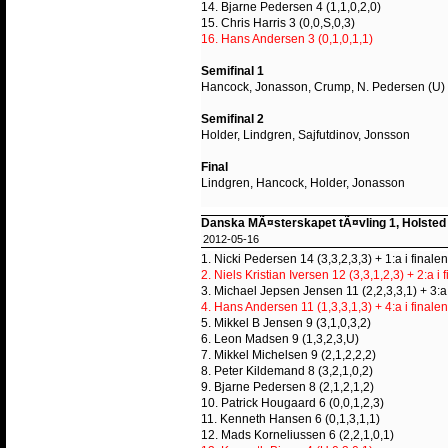
14. Bjarne Pedersen 4 (1,1,0,2,0)
15. Chris Harris 3 (0,0,S,0,3)
16. Hans Andersen 3 (0,1,0,1,1)
Semifinal 1
Hancock, Jonasson, Crump, N. Pedersen (U)
Semifinal 2
Holder, Lindgren, Sajfutdinov, Jonsson
Final
Lindgren, Hancock, Holder, Jonasson
Danska MÃ¤sterskapet tÃ¤vling 1, Holsted
2012-05-16
1. Nicki Pedersen 14 (3,3,2,3,3) + 1:a i finalen
2. Niels Kristian Iversen 12 (3,3,1,2,3) + 2:a i 
3. Michael Jepsen Jensen 11 (2,2,3,3,1) + 3:a 
4. Hans Andersen 11 (1,3,3,1,3) + 4:a i finalen
5. Mikkel B Jensen 9 (3,1,0,3,2)
6. Leon Madsen 9 (1,3,2,3,U)
7. Mikkel Michelsen 9 (2,1,2,2,2)
8. Peter Kildemand 8 (3,2,1,0,2)
9. Bjarne Pedersen 8 (2,1,2,1,2)
10. Patrick Hougaard 6 (0,0,1,2,3)
11. Kenneth Hansen 6 (0,1,3,1,1)
12. Mads Korneliussen 6 (2,2,1,0,1)