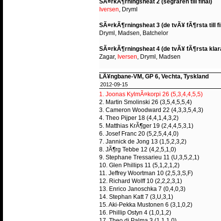
SÃ¤rkÃ¶rningsheat 2 (segraren till final)
Iversen
, Dryml
SÃ¤rkÃ¶rningsheat 3 (de tvÃ¥ fÃ¶rsta till fi
Dryml, Madsen, Batchelor
SÃ¤rkÃ¶rningsheat 4 (de tvÃ¥ fÃ¶rsta klar
Zagar,
Iversen
, Dryml, Madsen
LÃ¥ngbane-VM, GP 6, Vechta, Tyskland
2012-09-15
1. Joonas KylmÃ¤korpi 26 (5,3,4,4,5,5)
2. Martin Smolinski 26 (3,5,4,5,5,4)
3. Cameron Woodward 22 (4,3,3,5,4,3)
4. Theo Pijper 18 (4,4,1,4,3,2)
5. Matthias KrÃ¶ger 19 (2,4,4,5,3,1)
6. Josef Franc 20 (5,2,5,4,4,0)
7. Jannick de Jong 13 (1,5,2,3,2)
8. JÃ¶rg Tebbe 12 (4,2,5,1,0)
9. Stephane Tressarieu 11 (U,3,5,2,1)
10. Glen Phillips 11 (5,1,2,1,2)
11. Jeffrey Woortman 10 (2,5,3,S,F)
12. Richard Wolff 10 (2,2,2,3,1)
13. Enrico Janoschka 7 (0,4,0,3)
14. Stephan Katt 7 (3,U,3,1)
15. Aki-Pekka Mustonen 6 (3,1,0,2)
16. Phillip Ostyn 4 (1,0,1,2)
17. Theo di Palma 3 (1,1,1,0)