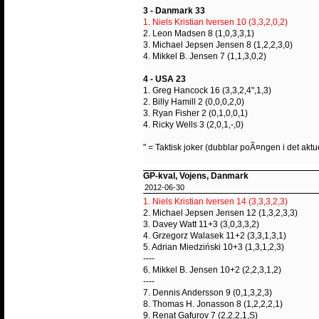
3 - Danmark 33
1. Niels Kristian Iversen 10 (3,3,2,0,2)
2. Leon Madsen 8 (1,0,3,3,1)
3. Michael Jepsen Jensen 8 (1,2,2,3,0)
4. Mikkel B. Jensen 7 (1,1,3,0,2)
4 - USA 23
1. Greg Hancock 16 (3,3,2,4",1,3)
2. Billy Hamill 2 (0,0,0,2,0)
3. Ryan Fisher 2 (0,1,0,0,1)
4. Ricky Wells 3 (2,0,1,-,0)
" = Taktisk joker (dubblar poÃ¤ngen i det aktu
GP-kval, Vojens, Danmark
2012-06-30
1. Niels Kristian Iversen 14 (3,3,3,2,3)
2. Michael Jepsen Jensen 12 (1,3,2,3,3)
3. Davey Watt 11+3 (3,0,3,3,2)
4. Grzegorz Walasek 11+2 (3,3,1,3,1)
5. Adrian Miedziński 10+3 (1,3,1,2,3)
----
6. Mikkel B. Jensen 10+2 (2,2,3,1,2)
----
7. Dennis Andersson 9 (0,1,3,2,3)
8. Thomas H. Jonasson 8 (1,2,2,2,1)
9. Renat Gafurov 7 (2,2,2,1,S)