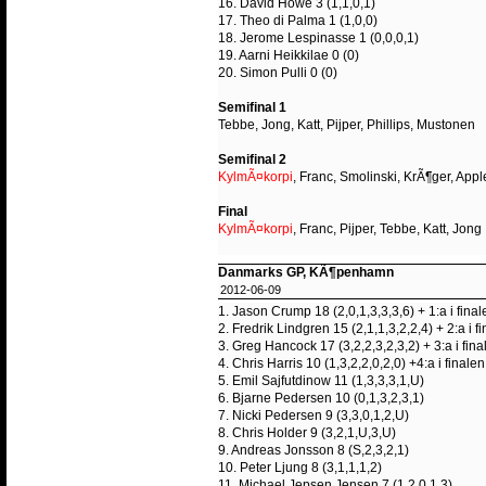
16. David Howe 3 (1,1,0,1)
17. Theo di Palma 1 (1,0,0)
18. Jerome Lespinasse 1 (0,0,0,1)
19. Aarni Heikkilae 0 (0)
20. Simon Pulli 0 (0)
Semifinal 1
Tebbe, Jong, Katt, Pijper, Phillips, Mustonen
Semifinal 2
KylmÃ¤korpi
, Franc, Smolinski, KrÃ¶ger, Ap
Final
KylmÃ¤korpi
, Franc, Pijper, Tebbe, Katt, Jong
Danmarks GP, KÃ¶penhamn
2012-06-09
1. Jason Crump 18 (2,0,1,3,3,3,6) + 1:a i final
2. Fredrik Lindgren 15 (2,1,1,3,2,2,4) + 2:a i f
3. Greg Hancock 17 (3,2,2,3,2,3,2) + 3:a i fina
4. Chris Harris 10 (1,3,2,2,0,2,0) +4:a i finalen
5. Emil Sajfutdinow 11 (1,3,3,3,1,U)
6. Bjarne Pedersen 10 (0,1,3,2,3,1)
7. Nicki Pedersen 9 (3,3,0,1,2,U)
8. Chris Holder 9 (3,2,1,U,3,U)
9. Andreas Jonsson 8 (S,2,3,2,1)
10. Peter Ljung 8 (3,1,1,1,2)
11. Michael Jepsen Jensen 7 (1,2,0,1,3)