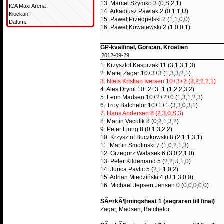
13. Marcel Szymko 3 (0,S,2,1)
ICA Maxi Arena
14. Arkadiusz Pawlak 2 (0,1,1,U)
Klockan:
15. Paweł Przedpełski 2 (1,1,0,0)
Datum:
16. Paweł Kowalewski 2 (1,0,0,1)
GP-kvalfinal, Gorican, Kroatien
2012-09-29
1. Krzysztof Kasprzak 11 (3,1,3,1,3)
2. Matej Zagar 10+3+3 (1,3,3,2,1)
3. Niels Kristian Iversen 10+3+2 (3,2,2,2,1)
4. Ales Dryml 10+2+3+1 (1,2,2,3,2)
5. Leon Madsen 10+2+2+0 (1,3,1,2,3)
6. Troy Batchelor 10+1+1 (3,3,0,3,1)
7. Hans Andersen 8 (2,3,0,S,3)
8. Martin Vaculik 8 (0,2,1,3,2)
9. Peter Ljung 8 (0,1,3,2,2)
10. Krzysztof Buczkowski 8 (2,1,1,3,1)
11. Martin Smolinski 7 (1,0,2,1,3)
12. Grzegorz Walasek 6 (3,0,2,1,0)
13. Peter Kildemand 5 (2,2,U,1,0)
14. Jurica Pavlic 5 (2,F,1,0,2)
15. Adrian Miedziński 4 (U,1,3,0,0)
16. Michael Jepsen Jensen 0 (0,0,0,0,0)
SÃ¤rkÃ¶rningsheat 1 (segraren till final)
Zagar, Madsen, Batchelor