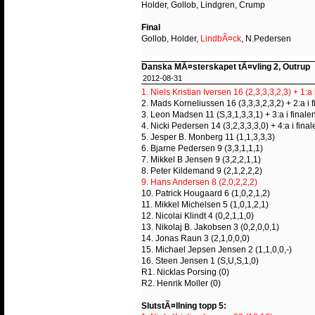
Holder, Gollob, Lindgren, Crump
Final
Gollob, Holder,
LindbÃ¤ck
, N.Pedersen
Danska MÃ¤sterskapet tÃ¤vling 2, Outrup
2012-08-31
1. Niels Kristian Iversen 16 (2,3,3,3,2,3) + 1:a 
2. Mads Korneliussen 16 (3,3,3,2,3,2) + 2:a i 
3. Leon Madsen 11 (S,3,1,3,3,1) + 3:a i finale
4. Nicki Pedersen 14 (3,2,3,3,3,0) + 4:a i final
5. Jesper B. Monberg 11 (1,1,3,3,3)
6. Bjarne Pedersen 9 (3,3,1,1,1)
7. Mikkel B Jensen 9 (3,2,2,1,1)
8. Peter Kildemand 9 (2,1,2,2,2)
9. Hans Andersen 8 (2,0,2,2,2)
10. Patrick Hougaard 6 (1,0,2,1,2)
11. Mikkel Michelsen 5 (1,0,1,2,1)
12. Nicolai Klindt 4 (0,2,1,1,0)
13. Nikolaj B. Jakobsen 3 (0,2,0,0,1)
14. Jonas Raun 3 (2,1,0,0,0)
15. Michael Jepsen Jensen 2 (1,1,0,0,-)
16. Steen Jensen 1 (S,U,S,1,0)
R1. Nicklas Porsing (0)
R2. Henrik Moller (0)
SlutstÃ¤llning topp 5: