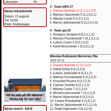
Läktarplats:
40:-
3 - Team blÃ¥ 27
1. Damian Baliński 10 (2,2,3,3,T/T)
Nästa månadsmöte
2. Mariusz Staszewski 5 (3,1,0,0,1)
Datum: 15 augusti
3. Mikołaj Curyło 6 (1,F,2,2,1)
Tid: 19,00
4. Marcin Jędrzejewski 6 (2,2,2,U,0)
Plats: Klubbstugan
4 - Team gul 25
1. Grzegorz Zengota 8 (0,3,1,1,3)
2. Mariusz Puszakowski 7 (0,1,3,2,1)
3. Łukasz Cyran 3 (0,0,1,0,2)
4. Kamil Brzozowski 7 (0,2,0,2,3)
Wieslaw Rutkowski Memorial, Pila
2012-10-12
1. Damian Baliński 11 (3,3,3,2)
2. Patryk Dolny 9 (U,3,3,3)
3. Łukasz Jankowski 9 (3,3,1,2)
4. Mariusz Puszakowski 9 (2,2,3,2)
5. Krzysztof Pecyna 9 (2,2,2,3)
6. Cyprian Szymko 8 (2,1,2,3)
7. Mikołaj Curyło 7 (3,1,3,U)
8. Michał Łopaczewski 7 (2,U,2,3)
9. Marcin Wawrzyniak 6 (3,2,0,1)
10. Łukasz Przedpełski 4 (1,0,1,2)
11. Marcin Jędrzejewski 4 (1,2,1,U)
12. Rafał Dąbrowski 3 (0,3,U,0)
Nästa match - Elit B