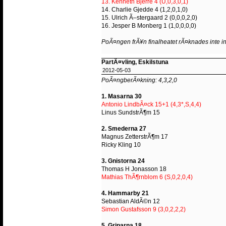
13. Kenneth Bjerre 4 (U,0,3,0,1)
14. Charlie Gjedde 4 (1,2,0,1,0)
15. Ulrich Ã–stergaard 2 (0,0,0,2,0)
16. Jesper B Monberg 1 (1,0,0,0,0)
PoÃ¤ngen frÃ¥n finalheatet rÃ¤knades inte in
PartÃ¤vling, Eskilstuna
2012-05-03
PoÃ¤ngberÃ¤kning: 4,3,2,0
1. Masarna 30
Antonio LindbÃ¤ck 15+1 (4,3*,S,4,4)
Linus SundstrÃ¶m 15
2. Smederna 27
Magnus ZetterstrÃ¶m 17
Ricky Kling 10
3. Gnistorna 24
Thomas H Jonasson 18
Mathias ThÃ¶rnblom 6 (S,0,2,0,4)
4. Hammarby 21
Sebastian AldÃ©n 12
Simon Gustafsson 9 (3,0,2,2,2)
5. Griparna 18