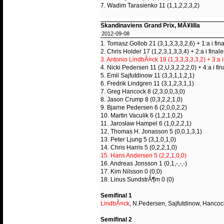
7. Wadim Tarasienko 11 (1,1,2,2,3,2)
Skandinaviens Grand Prix, MÃ¥lilla
2012-09-08
1. Tomasz Gollob 21 (3,1,3,3,3,2,6) + 1:a i fin
2. Chris Holder 17 (1,2,3,1,3,3,4) + 2:a i final
3. Antonio LindbÃ¤ck 18 (1,3,3,3,3,3,2) + 3:a i
4. Nicki Pedersen 11 (2,U,3,2,2,2,0) + 4:a i fi
5. Emil Sajfutdinow 11 (3,3,1,1,2,1)
6. Fredrik Lindgren 11 (3,1,2,3,1,1)
7. Greg Hancock 8 (2,3,0,0,3,0)
8. Jason Crump 8 (0,3,2,2,1,0)
9. Bjarne Pedersen 6 (2,0,0,2,2)
10. Martin Vaculik 6 (1,2,1,0,2)
11. Jarosław Hampel 6 (1,0,2,2,1)
12. Thomas H. Jonasson 5 (0,0,1,3,1)
13. Peter Ljung 5 (3,1,0,1,0)
14. Chris Harris 5 (0,2,2,1,0)
15. Hans Andersen 5 (2,2,1,0,0)
16. Andreas Jonsson 1 (0,1,-,-,-)
17. Kim Nilsson 0 (0,0)
18. Linus SundstrÃ¶m 0 (0)
Semifinal 1
LindbÃ¤ck
, N.Pedersen, Sajfutdinow, Hancoc
Semifinal 2