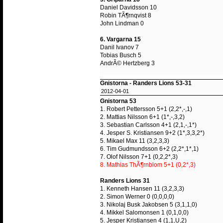
Daniel Davidsson 10
Robin TÃ¶rnqvist 8
John Lindman 0
6. Vargarna 15
Danil Ivanov 7
Tobias Busch 5
AndrÃ© Hertzberg 3
Gnistorna - Randers Lions 53-31
2012-04-01
Gnistorna 53
1. Robert Pettersson 5+1 (2,2*,-,1)
2. Mattias Nilsson 6+1 (1*,-,3,2)
3. Sebastian Carlsson 4+1 (2,1,-,1*)
4. Jesper S. Kristiansen 9+2 (1*,3,3,2*)
5. Mikael Max 11 (3,2,3,3)
6. Tim Gudmundsson 6+2 (2,2*,1*,1)
7. Olof Nilsson 7+1 (0,2,2*,3)
8. Mathias ThÃ¶rnblom 5+1 (0,2*,3)
Randers Lions 31
1. Kenneth Hansen 11 (3,2,3,3)
2. Simon Werner 0 (0,0,0,0)
3. Nikolaj Busk Jakobsen 5 (3,1,1,0)
4. Mikkel Salomonsen 1 (0,1,0,0)
5. Jesper Kristiansen 4 (1,1,U,2)