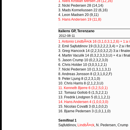
1. Niels Kristian Iversen 28 (12,16)
2. Nicki Pedersen 28 (14,14)
3. Mads Korneliussen 22 (6,16)
4. Leon Madsen 20 (9,11)
5. Hans Andersen 19 (11,8)
Italiens GP, Terenzano
2012-08-11
1. Antonio LindbÃ¤ck 16 (3,1,0,3,1,2,6) + 1:a i
2. Emil Sajfutdinov 19 (3,3,2,2,2,3,4) + 2:a i fi
3. Greg Hancock 14 (2,2,3,0,3,2,2) 3:a i finale
4. Martin Vaculik 14 (0,3,2,3,3,3,U) + 4:a i fina
5. Jason Crump 10 (0,2,3,2,3,0)
6. Chris Holder 10 (3,0,3,1,2,1)
7. Nicki Pedersen 10 (1,3,1,1,3,1)
8. Andreas Jonsson 8 (2,3,1,0,2,F)
9. Peter Ljung 8 (2,2,3,1,0)
10. Chris Harris 8 (2,1,2,3,U)
11. Kenneth Bjerre 6 (3,2,S,0,1)
12. Tomasz Gollob 6 (1,S,2,2,1)
13. Fredrik Lindgren 5 (0,1,1,2,1)
14. Hans Andersen 4 (1,0,0,3,0)
15. Nicolas Covatti 3 (0,1,0,0,2)
16. Bjarne Pedersen 3 (1,0,1,1,0)
Semifinal 1
Sajfutdinov,
LindbÃ¤ck
, N. Pedersen, Crump