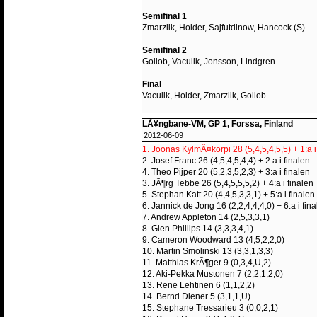
Semifinal 1
Zmarzlik, Holder, Sajfutdinow, Hancock (S)
Semifinal 2
Gollob, Vaculik, Jonsson, Lindgren
Final
Vaculik, Holder, Zmarzlik, Gollob
LÃ¥ngbane-VM, GP 1, Forssa, Finland
2012-06-09
1. Joonas KylmÃ¤korpi 28 (5,4,5,4,5,5) + 1:a i
2. Josef Franc 26 (4,5,4,5,4,4) + 2:a i finalen
4. Theo Pijper 20 (5,2,3,5,2,3) + 3:a i finalen
3. JÃ¶rg Tebbe 26 (5,4,5,5,5,2) + 4:a i finalen
5. Stephan Katt 20 (4,4,5,3,3,1) + 5:a i finalen
6. Jannick de Jong 16 (2,2,4,4,4,0) + 6:a i fin
7. Andrew Appleton 14 (2,5,3,3,1)
8. Glen Phillips 14 (3,3,3,4,1)
9. Cameron Woodward 13 (4,5,2,2,0)
10. Martin Smolinski 13 (3,3,1,3,3)
11. Matthias KrÃ¶ger 9 (0,3,4,U,2)
12. Aki-Pekka Mustonen 7 (2,2,1,2,0)
13. Rene Lehtinen 6 (1,1,2,2)
14. Bernd Diener 5 (3,1,1,U)
15. Stephane Tressarieu 3 (0,0,2,1)