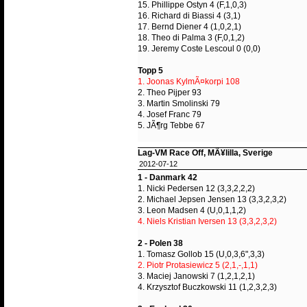
15. Phillippe Ostyn 4 (F,1,0,3)
16. Richard di Biassi 4 (3,1)
17. Bernd Diener 4 (1,0,2,1)
18. Theo di Palma 3 (F,0,1,2)
19. Jeremy Coste Lescoul 0 (0,0)
Topp 5
1. Joonas KylmÃ¤korpi 108
2. Theo Pijper 93
3. Martin Smolinski 79
4. Josef Franc 79
5. JÃ¶rg Tebbe 67
Lag-VM Race Off, MÃ¥lilla, Sverige
2012-07-12
1 - Danmark 42
1. Nicki Pedersen 12 (3,3,2,2,2)
2. Michael Jepsen Jensen 13 (3,3,2,3,2)
3. Leon Madsen 4 (U,0,1,1,2)
4. Niels Kristian Iversen 13 (3,3,2,3,2)
2 - Polen 38
1. Tomasz Gollob 15 (U,0,3,6",3,3)
2. Piotr Protasiewicz 5 (2,1,-,1,1)
3. Maciej Janowski 7 (1,2,1,2,1)
4. Krzysztof Buczkowski 11 (1,2,3,2,3)