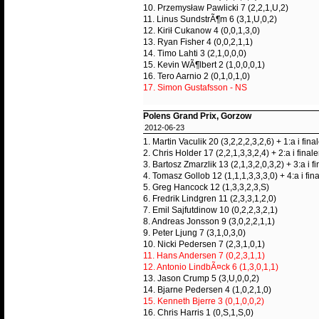
10. Przemysław Pawlicki 7 (2,2,1,U,2)
11. Linus SundstrÃ¶m 6 (3,1,U,0,2)
12. Kirił Cukanow 4 (0,0,1,3,0)
13. Ryan Fisher 4 (0,0,2,1,1)
14. Timo Lahti 3 (2,1,0,0,0)
15. Kevin WÃ¶lbert 2 (1,0,0,0,1)
16. Tero Aarnio 2 (0,1,0,1,0)
17. Simon Gustafsson - NS
Polens Grand Prix, Gorzow
2012-06-23
1. Martin Vaculik 20 (3,2,2,2,3,2,6) + 1:a i fina
2. Chris Holder 17 (2,2,1,3,3,2,4) + 2:a i final
3. Bartosz Zmarzlik 13 (2,1,3,2,0,3,2) + 3:a i f
4. Tomasz Gollob 12 (1,1,1,3,3,3,0) + 4:a i fin
5. Greg Hancock 12 (1,3,3,2,3,S)
6. Fredrik Lindgren 11 (2,3,3,1,2,0)
7. Emil Sajfutdinow 10 (0,2,2,3,2,1)
8. Andreas Jonsson 9 (3,0,2,2,1,1)
9. Peter Ljung 7 (3,1,0,3,0)
10. Nicki Pedersen 7 (2,3,1,0,1)
11. Hans Andersen 7 (0,2,3,1,1)
12. Antonio LindbÃ¤ck 6 (1,3,0,1,1)
13. Jason Crump 5 (3,U,0,0,2)
14. Bjarne Pedersen 4 (1,0,2,1,0)
15. Kenneth Bjerre 3 (0,1,0,0,2)
16. Chris Harris 1 (0,S,1,S,0)