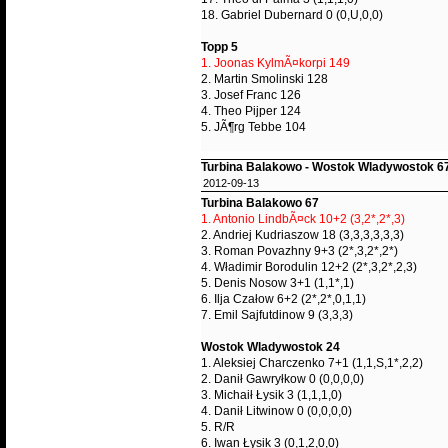
18. Gabriel Dubernard 0 (0,U,0,0)
Topp 5
1. Joonas KylmÃ¤korpi 149
2. Martin Smolinski 128
3. Josef Franc 126
4. Theo Pijper 124
5. JÃ¶rg Tebbe 104
Turbina Balakowo - Wostok Wladywostok 6
2012-09-13
Turbina Balakowo 67
1. Antonio LindbÃ¤ck 10+2 (3,2*,2*,3)
2. Andriej Kudriaszow 18 (3,3,3,3,3,3)
3. Roman Povazhny 9+3 (2*,3,2*,2*)
4. Władimir Borodulin 12+2 (2*,3,2*,2,3)
5. Denis Nosow 3+1 (1,1*,1)
6. Ilja Czałow 6+2 (2*,2*,0,1,1)
7. Emil Sajfutdinow 9 (3,3,3)
Wostok Wladywostok 24
1. Aleksiej Charczenko 7+1 (1,1,S,1*,2,2)
2. Danił Gawryłkow 0 (0,0,0,0)
3. Michaił Łysik 3 (1,1,1,0)
4. Danił Litwinow 0 (0,0,0,0)
5. R/R
6. Iwan Łysik 3 (0,1,2,0,0)