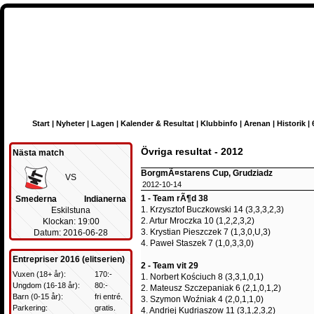
Start
|
Nyheter
|
Lagen
|
Kalender & Resultat
|
Klubbinfo
|
Arenan
|
Historik
|
Övriga resultat - 2012
Nästa match
BorgmÃ¤starens Cup, Grudziadz
VS
2012-10-14
1 - Team rÃ¶d 38
Smederna
Indianerna
1. Krzysztof Buczkowski 14 (3,3,3,2,3)
Eskilstuna
2. Artur Mroczka 10 (1,2,2,3,2)
Klockan: 19:00
3. Krystian Pieszczek 7 (1,3,0,U,3)
Datum: 2016-06-28
4. Paweł Staszek 7 (1,0,3,3,0)
Entrepriser 2016 (elitserien)
2 - Team vit 29
Vuxen (18+ år):
170:-
1. Norbert Kościuch 8 (3,3,1,0,1)
Ungdom (16-18 år):
80:-
2. Mateusz Szczepaniak 6 (2,1,0,1,2)
Barn (0-15 år):
fri entré.
3. Szymon Woźniak 4 (2,0,1,1,0)
Parkering:
gratis.
4. Andriej Kudriaszow 11 (3,1,2,3,2)