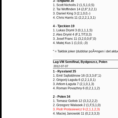
3 - England 30
1. Scott Nicholls 2 (1,S,1,0,S)
2. Tai Woffinden 14 (2,6",3,2,1)
3. Daniel King 3 (2,1,0,0,-)
4. Chris Harris 11 (2,2,2,1,3,1)
4 - Tjeckien 19
1. Lukas Dryml 3 (0,1,1,1,S)
2. Ales Dryml 4 (F,1,T/T,0,3)
3. Josef Franc 11 (3,2,0,0,6",0)
4. Matej Kus 1 (1,0,0,-,0)
" = Taktisk joker (dubblar poÃ¤ngen i det aktu
Lag-VM Semifinal, Bydgoszcz, Polen
2012-07-07
1 - Ryssland 35
1. Emil Sajfutdinow 16 (3,3,3,6",1)
2. Grigorij Łaguta 6 (2,2,1,0,1)
3. Artiom Łaguta 7 (2,1,0,1,3)
4. Roman Povazhny 6 (0,2,1,1,2)
2 - Polen 34
1. Tomasz Gollob 12 (3,3,2,2,2)
2. Grzegorz Walasek 2 (1,F,S,1,0)
3. Piotr Protasiewicz 9 (2,1,1,2,3)
4. Maciej Janowski 11 (0,2,3,3,3)