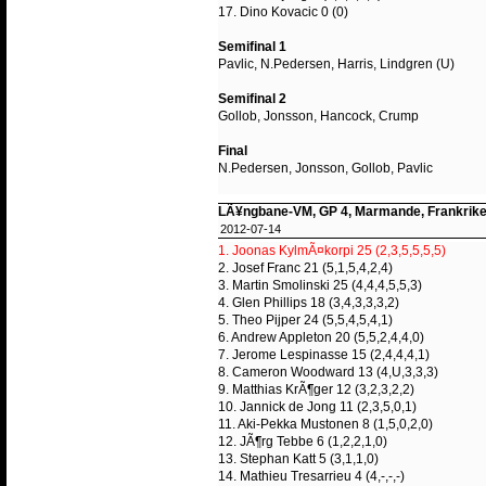
17. Dino Kovacic 0 (0)
Semifinal 1
Pavlic, N.Pedersen, Harris, Lindgren (U)
Semifinal 2
Gollob, Jonsson, Hancock, Crump
Final
N.Pedersen, Jonsson, Gollob, Pavlic
LÃ¥ngbane-VM, GP 4, Marmande, Frankrik
2012-07-14
1. Joonas KylmÃ¤korpi 25 (2,3,5,5,5,5)
2. Josef Franc 21 (5,1,5,4,2,4)
3. Martin Smolinski 25 (4,4,4,5,5,3)
4. Glen Phillips 18 (3,4,3,3,3,2)
5. Theo Pijper 24 (5,5,4,5,4,1)
6. Andrew Appleton 20 (5,5,2,4,4,0)
7. Jerome Lespinasse 15 (2,4,4,4,1)
8. Cameron Woodward 13 (4,U,3,3,3)
9. Matthias KrÃ¶ger 12 (3,2,3,2,2)
10. Jannick de Jong 11 (2,3,5,0,1)
11. Aki-Pekka Mustonen 8 (1,5,0,2,0)
12. JÃ¶rg Tebbe 6 (1,2,2,1,0)
13. Stephan Katt 5 (3,1,1,0)
14. Mathieu Tresarrieu 4 (4,-,-,-)