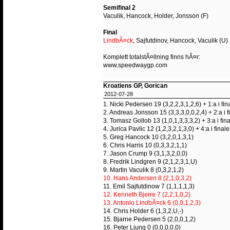
Semifinal 2
Vaculik, Hancock, Holder, Jonsson (F)
Final
LindbÃ¤ck
, Sajfutdinov, Hancock, Vaculik (U)
Komplett totalstÃ¤llning finns hÃ¤r:
www.speedwaygp.com
Kroatiens GP, Gorican
2012-07-28
1. Nicki Pedersen 19 (3,2,2,3,1,2,6) + 1:a i fin
2. Andreas Jonsson 15 (3,3,3,0,0,2,4) + 2:a i f
3. Tomasz Gollob 13 (1,0,1,3,3,3,2) + 3:a i fin
4. Jurica Pavlic 12 (1,2,3,2,1,3,0) + 4:a i final
5. Greg Hancock 10 (3,2,0,1,3,1)
6. Chris Harris 10 (0,3,3,2,1,1)
7. Jason Crump 9 (3,1,3,2,0,0)
8. Fredrik Lindgren 9 (2,1,2,3,1,U)
9. Martin Vaculik 8 (0,3,2,1,2)
10. Hans Andersen 8 (2,1,0,3,2)
11. Emil Sajfutdinow 7 (1,1,1,1,3)
12. Kenneth Bjerre 7 (2,2,1,0,2)
13. Antonio LindbÃ¤ck 6 (0,0,1,2,3)
14. Chris Holder 6 (1,3,2,U,-)
15. Bjarne Pedersen 5 (2,0,0,1,2)
16. Peter Ljung 0 (0,0,0,0,0)