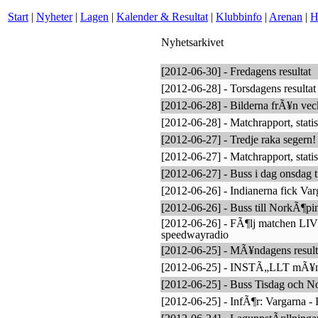
Start
|
Nyheter
|
Lagen
|
Kalender & Resultat
|
Klubbinfo
|
Arenan
|
H
Nyhetsarkivet
[2012-06-30] - Fredagens resultat
[2012-06-28] - Torsdagens resultat
[2012-06-28] - Bilderna frÃ¥n ve
[2012-06-28] - Matchrapport, statis
[2012-06-27] - Tredje raka segern!
[2012-06-27] - Matchrapport, statis
[2012-06-27] - Buss i dag onsdag 
[2012-06-26] - Indianerna fick Var
[2012-06-26] - Buss till NorkÃ¶pin
[2012-06-26] - FÃ¶lj matchen LI
speedwayradio
[2012-06-25] - MÃ¥ndagens result
[2012-06-25] - INSTÃ„LLT mÃ¥
[2012-06-25] - Buss Tisdag och N
[2012-06-25] - InfÃ¶r: Vargarna - 