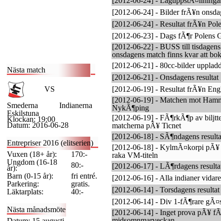
[2012-06-24] - LaguppstÃ¤llningarn
[2012-06-24] - Bilder frÃ¥n onsda
[2012-06-24] - Resultat frÃ¥n Pol
[2012-06-23] - Dags fÃ¶r Polens 
[2012-06-22] - BUSS till tisdagen
onsdagens match finns kvar att bok
[2012-06-21] - 80cc-bilder upplad
Nästa match
[2012-06-21] - Onsdagens resultat
VS
[2012-06-19] - Resultat frÃ¥n Eng
[2012-06-19] - Matchen mot Hamm
Smederna
Indianerna
NykÃ¶ping
Eskilstuna
[2012-06-19] - FÃ¶rkÃ¶p av biljtte
Klockan: 19:00
Datum: 2016-06-28
matcherna pÃ¥ Ticnet
[2012-06-18] - SÃ¶ndagens resulta
Entrepriser 2016 (elitserien)
[2012-06-18] - KylmÃ¤korpi pÃ¥ 
Vuxen (18+ år):
170:-
raka VM-titeln
Ungdom (16-18
80:-
[2012-06-17] - LÃ¶rdagens resultat
år):
Barn (0-15 år):
fri entré.
[2012-06-16] - Alla indianer vida
Parkering:
gratis.
[2012-06-14] - Torsdagens resultat
Läktarplats:
40:-
[2012-06-14] - Div 1-fÃ¶rare gÃ¤s
Nästa månadsmöte
[2012-06-14] - Inget prova pÃ¥ f
midsomnmarveckan.
Datum: 15 augusti