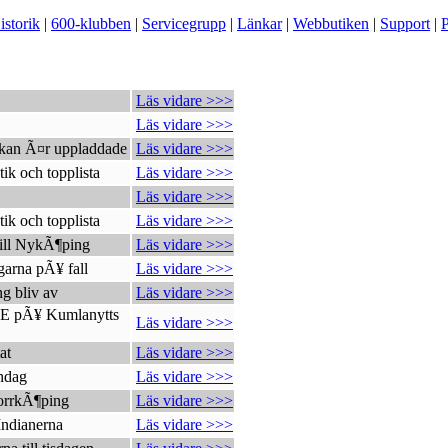
istorik
|
600-klubben
|
Servicegrupp
|
Länkar
|
Webbutiken
|
Support
|
P
Läs vidare >>>
Läs vidare >>>
ckan Ã¤r uppladdade
Läs vidare >>>
tik och topplista
Läs vidare >>>
Läs vidare >>>
tik och topplista
Läs vidare >>>
till NykÃ¶ping
Läs vidare >>>
garna pÃ¥ fall
Läs vidare >>>
g bliv av
Läs vidare >>>
VE pÃ¥ Kumlanytts
Läs vidare >>>
at
Läs vidare >>>
ndag
Läs vidare >>>
orrkÃ¶ping
Läs vidare >>>
Indianerna
Läs vidare >>>