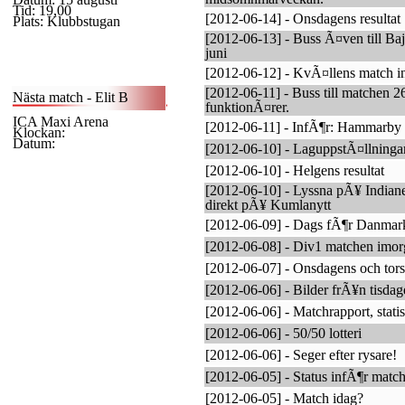
Tid: 19,00
[2012-06-14] - Onsdagens resultat
Plats: Klubbstugan
[2012-06-13] - Buss Ã¤ven till Ba
juni
[2012-06-12] - KvÃ¤llens match i
[2012-06-11] - Buss till matchen 26
Nästa match - Elit B
funktionÃ¤rer.
ICA Maxi Arena
[2012-06-11] - InfÃ¶r: Hammarby 
Klockan:
Datum:
[2012-06-10] - LaguppstÃ¤llningarn
[2012-06-10] - Helgens resultat
[2012-06-10] - Lyssna pÃ¥ India
direkt pÃ¥ Kumlanytt
[2012-06-09] - Dags fÃ¶r Danmar
[2012-06-08] - Div1 matchen imor
[2012-06-07] - Onsdagens och tors
[2012-06-06] - Bilder frÃ¥n tisdag
[2012-06-06] - Matchrapport, statis
[2012-06-06] - 50/50 lotteri
[2012-06-06] - Seger efter rysare!
[2012-06-05] - Status infÃ¶r match
[2012-06-05] - Match idag?