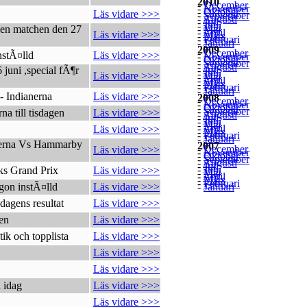
2010
-
December
-
November
-
Oktober
Läs vidare >>>
-
September
-
Augusti
-
Juli
-
Juni
jen matchen den 27
-
Maj
-
April
Läs vidare >>>
-
Mars
-
Februari
-
Januari
2009
-
December
nstÃ¤lld
Läs vidare >>>
-
November
-
Oktober
-
September
-
Augusti
 juni ,special fÃ¶r
-
Juli
-
Juni
Läs vidare >>>
-
Maj
-
April
-
Mars
-
Februari
-
Januari
- Indianerna
Läs vidare >>>
2008
-
December
-
November
-
Oktober
-
September
a till tisdagen
Läs vidare >>>
-
Augusti
-
Juli
-
Juni
-
Maj
-
April
Läs vidare >>>
-
Mars
-
Februari
-
Januari
nerna Vs Hammarby
2007
-
December
Läs vidare >>>
-
November
-
Oktober
-
September
-
Augusti
-
Juli
-
Juni
ks Grand Prix
Läs vidare >>>
-
Maj
-
April
-
Mars
-
Februari
gon instÃ¤lld
Läs vidare >>>
-
Januari
dagens resultat
Läs vidare >>>
en
Läs vidare >>>
tik och topplista
Läs vidare >>>
Läs vidare >>>
Läs vidare >>>
 idag
Läs vidare >>>
Läs vidare >>>