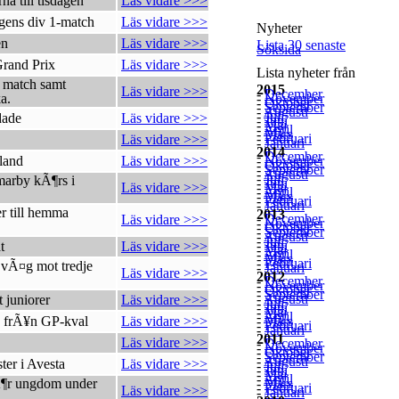
a till tisdagen
Läs vidare >>>
gens div 1-match
Läs vidare >>>
Nyheter
en
Läs vidare >>>
Lista 30 senaste
Söksida
Grand Prix
Läs vidare >>>
Lista nyheter från
s match samt
2015
Läs vidare >>>
-
December
a.
-
November
-
Oktober
-
September
-
Augusti
-
Juli
dade
Läs vidare >>>
-
Juni
-
Maj
-
April
-
Mars
-
Februari
Läs vidare >>>
-
Januari
2014
-
December
land
Läs vidare >>>
-
November
-
Oktober
-
September
-
Augusti
-
Juli
arby kÃ¶rs i
-
Juni
Läs vidare >>>
-
Maj
-
April
-
Mars
-
Februari
-
Januari
r till hemma
2013
-
December
Läs vidare >>>
-
November
-
Oktober
-
September
-
Augusti
-
Juli
-
Juni
t
Läs vidare >>>
-
Maj
-
April
-
Mars
-
Februari
vÃ¤g mot tredje
-
Januari
Läs vidare >>>
2012
-
December
-
November
-
Oktober
-
September
-
Augusti
 juniorer
Läs vidare >>>
-
Juli
-
Juni
-
Maj
-
April
re frÃ¥n GP-kval
Läs vidare >>>
-
Mars
-
Februari
-
Januari
2011
Läs vidare >>>
-
December
-
November
-
Oktober
-
September
-
Augusti
ter i Avesta
Läs vidare >>>
-
Juli
-
Juni
-
Maj
-
April
Ã¶r ungdom under
-
Mars
-
Februari
Läs vidare >>>
-
Januari