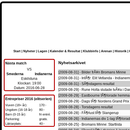
Start
|
Nyheter
|
Lagen
|
Kalender & Resultat
|
Klubbinfo
|
Arenan
|
Historik
|
Nyhetsarkivet
Nästa match
VS
[2009-08-31] - Bilder frÃ¥n Bromans Minne
Smederna
Indianerna
[2009-08-31] - InfÃ¶r: Elit Vetlanda - Indianer
Eskilstuna
Klockan: 19:00
[2009-08-31] - SÃ¶ndagens resultat
Datum: 2016-06-28
[2009-08-29] - Rune Holta slutade tvÃ¥a i D
[2009-08-29] - Eastbourne fÃ¶rlorade hemma
Entrepriser 2016 (elitserien)
[2009-08-29] - Dags fÃ¶r Nordens Grand Prix
Vuxen (18+ år):
170:-
[2009-08-28] - Torsdagens resultat
Ungdom (16-18 år):
80:-
[2009-08-28] - FÃ¶rlust fÃ¶r Slangerup
Barn (0-15 år):
fri entré.
[2009-08-26] - Indianernas div 1-lag fÃ¶rlora
Parkering:
gratis.
Läktarplats:
40:-
[2009-08-25] - Bromans Minne: Startlista