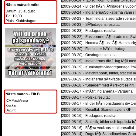
[2009-08-24] - "Zorro" kÃ¶r i division 1-laget
Nästa månadsmöte
[2009-08-24] - Bilder frÃ¥n lÃ¶rdagens 80cc-
Datum: 15 augusti
[2009-08-24] - Indianerna/Solkatterna vann i
Tid: 19,00
[2009-08-23] - Team Indians segrade i Jense
Plats: Klubbstugan
[2009-08-23] - SÃ¶ndagens resultat
[2009-08-23] - Fredagens resultat
[2009-08-22] - Eastbourne fÃ¶rlorade mot S
[2009-08-20] - HemmafÃ¶rlust fÃ¶r Hammarb
[2009-08-20] - Fler bilder frÃ¥n i tisdags
[2009-08-20] - Onsdagens resultat
[2009-08-19] - Indianernas div 1-lag fÃ¶ll med
[2009-08-19] - Kumlanytts videoreportage fr
[2009-08-19] - Matchrapport, bilder, statistik o
[2009-08-19] - Indianerna sÃ¤krade slutspels
[2009-08-18] - "Smeder" med Ã¥rskort se hit!
[2009-08-17] - InfÃ¶r: Indianerna - Vargarna
Nästa match - Elit B
[2009-08-17] - Polska resultat
ICA Maxi Arena
[2009-08-17] - Bilder frÃ¥n onsdagens div 1-
Klockan:
[2009-08-16] - Resultat: Skandinaviens GP
Datum:
[2009-08-16] - Fredagens resultat
[2009-08-16] - Statistik, bilder och topplista f
[2009-08-16] - FÃ¶rra veckans knatteresultat
[2009-08-14] - Dags fÃ¶r Skandinaviens Gran