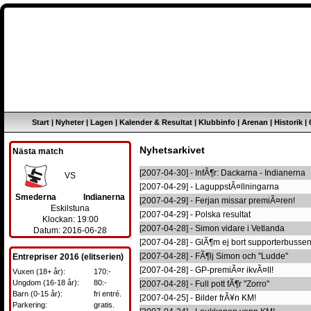
Start
|
Nyheter
|
Lagen
|
Kalender & Resultat
|
Klubbinfo
|
Arenan
|
Historik
|
Nyhetsarkivet
Nästa match
[2007-04-30] - InfÃ¶r: Dackarna - Indianerna
VS
[2007-04-29] - LaguppstÃ¤llningarna
Smederna
Indianerna
[2007-04-29] - Ferjan missar premiÃ¤ren!
Eskilstuna
[2007-04-29] - Polska resultat
Klockan: 19:00
[2007-04-28] - Simon vidare i Vetlanda
Datum: 2016-06-28
[2007-04-28] - GlÃ¶m ej bort supporterbussen
[2007-04-28] - FÃ¶lj Simon och "Ludde"
Entrepriser 2016 (elitserien)
[2007-04-28] - GP-premiÃ¤r ikvÃ¤ll!
Vuxen (18+ år):
170:-
Ungdom (16-18 år):
80:-
[2007-04-28] - Full pott fÃ¶r "Zorro"
Barn (0-15 år):
fri entré.
[2007-04-25] - Bilder frÃ¥n KM!
Parkering:
gratis.