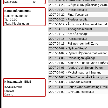
[2007-04-24] - Laukkanen vann KM!
Läktarplats:
40:-
[2007-04-23] - GlÃ¶m ej KM pÃ¥ tisdag 24/04
[2007-04-22] - Polska resultat
Nästa månadsmöte
[2007-04-21] - Final i Vetlanda
Datum: 15 augusti
[2007-04-21] - Fredagsresultat
Tid: 19,00
Plats: Klubbstugan
[2007-04-19] - Ã…k buss till bortamatcherna!
[2007-04-18] - Tisdagens resultat
[2007-04-17] - KM pÃ¥ tisdag!
[2007-04-15] - Polska resultat
[2007-04-13] - Full pott igen fÃ¶r Zorro
[2007-04-09] - Nytt om "Pepe"
[2007-04-09] - Rybnik fÃ¶rlorade mot Poznan
[2007-04-08] - Polska ligan igÃ¥ng!
[2007-04-07] - Simon & "Ludde" vann partÃ¤v
[2007-04-06] - "Ludde" och Simon i Polen!
[2007-04-06] - Mycket matcher i England
[2007-04-06] - "Okon" vann tvÃ¥ trÃ¤ningsma
Nästa match - Elit B
[2007-04-03] - Blandade resultat
ICA Maxi Arena
[2007-04-01] - Ferjan vann stortÃ¤vling i Pol
Klockan:
[2007-04-01] - LÃ¶rdagens resultat
Datum: