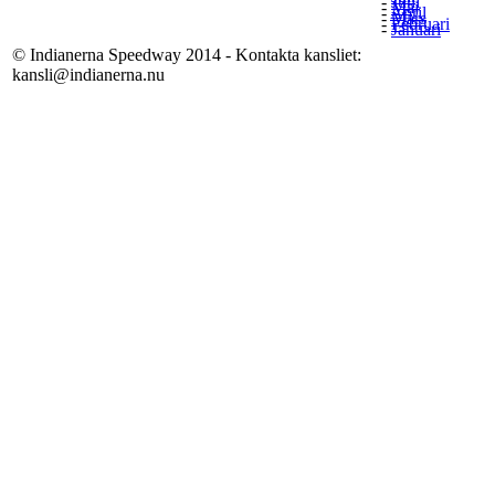
-
Juni
-
Maj
-
April
-
Mars
-
Februari
-
Januari
© Indianerna Speedway 2014 - Kontakta kansliet:
kansli@indianerna.nu