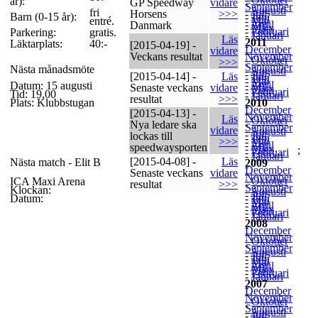
år):
GP Speedway
vidare
-
September
-
Augusti
fri
Horsens
>>>
-
Juli
Barn (0-15 år):
-
Juni
entré.
-
Maj
-
April
Danmark
-
Mars
-
Februari
Parkering:
gratis.
-
Januari
Läs
2011
Läktarplats:
40:-
[2015-04-19] -
-
December
vidare
-
Veckans resultat
November
-
Oktober
>>>
-
September
Nästa månadsmöte
-
Augusti
-
Juli
[2015-04-14] -
Läs
-
Juni
-
Maj
-
April
Datum: 15 augusti
Senaste veckans
vidare
-
Mars
-
Februari
Tid: 19,00
-
Januari
resultat
>>>
Plats: Klubbstugan
2010
-
December
[2015-04-13] -
-
November
Läs
-
Oktober
-
Nya ledare ska
September
vidare
-
Augusti
-
Juli
lockas till
-
Juni
>>>
-
Maj
-
April
speedwaysporten
-
Mars
;
-
Februari
-
Januari
[2015-04-08] -
Läs
Nästa match - Elit B
2009
-
December
Senaste veckans
vidare
-
November
-
Oktober
ICA Maxi Arena
resultat
>>>
-
September
Klockan:
-
Augusti
-
Juli
Datum:
-
Juni
-
Maj
-
April
-
Mars
-
Februari
-
Januari
2008
-
December
-
November
-
Oktober
-
September
-
Augusti
-
Juli
-
Juni
-
Maj
-
April
-
Mars
-
Februari
-
Januari
2007
-
December
-
November
-
Oktober
-
September
-
Augusti
-
Juli