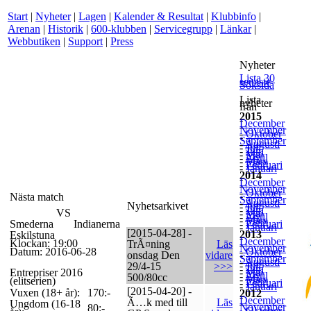
Start
|
Nyheter
|
Lagen
|
Kalender & Resultat
|
Klubbinfo
|
Arenan
|
Historik
|
600-klubben
|
Servicegrupp
|
Länkar
|
Webbutiken
|
Support
|
Press
Nyheter
Lista 30
senaste
Söksida
Lista
nyheter
från
2015
-
December
-
November
-
Oktober
-
September
-
Augusti
-
Juli
-
Juni
-
Maj
-
April
-
Mars
-
Februari
-
Januari
2014
-
December
-
November
-
Oktober
-
Nästa match
September
-
Augusti
Nyhetsarkivet
-
Juli
-
Juni
VS
-
Maj
-
April
-
Mars
Smederna
Indianerna
-
Februari
-
Januari
[2015-04-28] -
2013
Eskilstuna
-
December
Klockan: 19:00
TrÃ¤ning
Läs
-
November
Datum: 2016-06-28
-
Oktober
onsdag Den
vidare
-
September
-
Augusti
-
Juli
29/4-15
>>>
-
Juni
Entrepriser 2016
-
Maj
-
April
500/80cc
-
Mars
(elitserien)
-
Februari
-
Januari
[2015-04-20] -
Vuxen (18+ år):
170:-
2012
-
December
Ã…k med till
Läs
Ungdom (16-18
-
November
80:-
-
Oktober