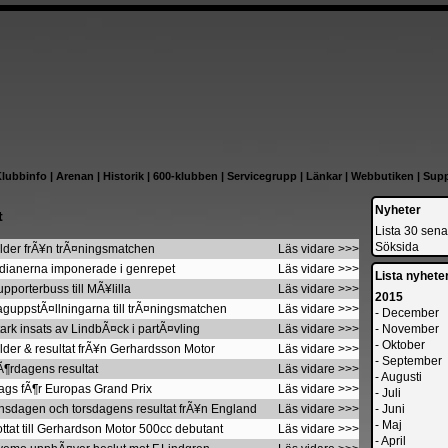
lubbinfo
|
Arenan
|
Historik
|
600-klubben
|
Servicegrupp
|
Länkar
|
Webbutiken
|
Supp
Nyheter
t
Lista 30 sena
Söksida
ilder frÃ¥n trÃ¤ningsmatchen
Läs vidare >>>
ndianerna imponerade i genrepet
Läs vidare >>>
Lista nyheter
pporterbuss till MÃ¥lilla
Läs vidare >>>
2015
aguppstÃ¤llningarna till trÃ¤ningsmatchen
Läs vidare >>>
-
December
tark insats av LindbÃ¤ck i partÃ¤vling
Läs vidare >>>
-
November
-
Oktober
ilder & resultat frÃ¥n Gerhardsson Motor
Läs vidare >>>
-
September
Ã¶rdagens resultat
Läs vidare >>>
-
Augusti
ags fÃ¶r Europas Grand Prix
Läs vidare >>>
-
Juli
Onsdagen och torsdagens resultat frÃ¥n England
Läs vidare >>>
-
Juni
-
Maj
ottat till Gerhardson Motor 500cc debutant
Läs vidare >>>
-
April