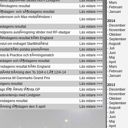
Svemo upphÃ¤ver beslut mot F.Lindgren
Läs vidare >>>
-
Mars
MÃ¥ndagens resultat
Läs vidare >>>
-
Februari
LÃ¶rdagen- och sÃ¶ndagens resultat
Läs vidare >>>
-
Januari
Andersson och Max motstÃ¥ndare i
Läs vidare >>>
2014
-
December
redagens resultat
Läs vidare >>>
-
November
indgrens avstÃ¤ngning strider mot RF-stadgar
Läs vidare >>>
-
Oktober
MÃ¥ndagens resultat frÃ¥n England
Läs vidare >>>
-
September
slut om indraget StarttillstÃ¥nd
Läs vidare >>>
-
Augusti
-
Juli
esultat frÃ¥n polska premiÃ¤ren
Läs vidare >>>
-
Juni
ress & Practice och trÃ¤ningsmatch
Läs vidare >>>
-
Maj
redagen och lÃ¶rdagens resultat
Läs vidare >>>
-
April
nsdagens resultat frÃ¥n England
Läs vidare >>>
-
Mars
-
Februari
nstÃ¤lld trÃ¤ning den To 10/4 o LÃ¶ 12/4-14
Läs vidare >>>
-
Januari
ussresa till Danmarks Grand Prix
Läs vidare >>>
elgens resultat
Läs vidare >>>
2013
ags fÃ¶r Ã¥rets fÃ¶rsta GP
Läs vidare >>>
-
December
-
November
adiointervju med Lindgren
Läs vidare >>>
-
Oktober
orsdagens resultat
Läs vidare >>>
-
September
rÃ¤ning lÃ¶rdagen den 5 april
Läs vidare >>>
-
Augusti
-
Juli
-
Juni
-
Maj
-
April