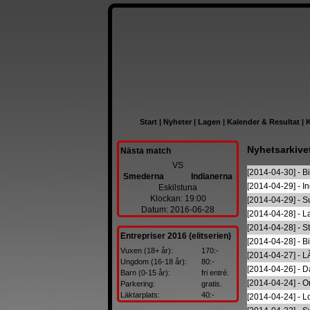
Start
|
Nyheter
|
Lagen
|
Kalender & Resultat
|
K
Nyhetsarkive
Nästa match
VS
[2014-04-30] - B
Smederna
Indianerna
[2014-04-29] - I
Eskilstuna
Klockan: 19:00
[2014-04-29] - Su
Datum: 2016-06-28
[2014-04-28] - L
[2014-04-28] - S
Entrepriser 2016 (elitserien)
[2014-04-28] - B
Vuxen (18+ år):
170:-
[2014-04-27] - L
Ungdom (16-18 år):
80:-
[2014-04-26] - D
Barn (0-15 år):
fri entré.
[2014-04-24] - 
Parkering:
gratis.
Läktarplats:
40:-
[2014-04-24] - L