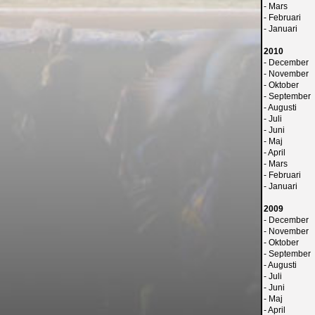
-
Mars
-
Februari
-
Januari
2010
-
December
-
November
-
Oktober
-
September
-
Augusti
-
Juli
-
Juni
-
Maj
-
April
-
Mars
-
Februari
-
Januari
2009
-
December
-
November
-
Oktober
-
September
-
Augusti
-
Juli
-
Juni
-
Maj
-
April