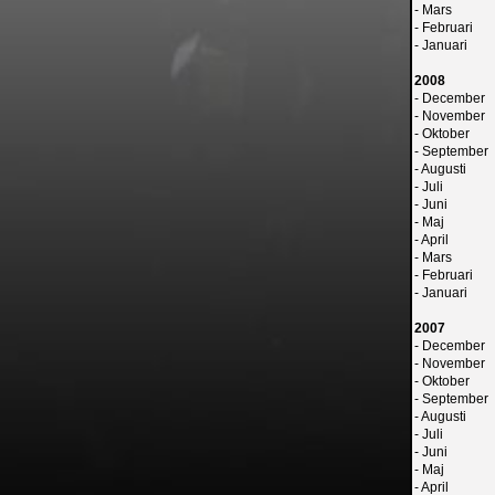
-
Mars
-
Februari
-
Januari
2008
-
December
-
November
-
Oktober
-
September
-
Augusti
-
Juli
-
Juni
-
Maj
-
April
-
Mars
-
Februari
-
Januari
2007
-
December
-
November
-
Oktober
-
September
-
Augusti
-
Juli
-
Juni
-
Maj
-
April