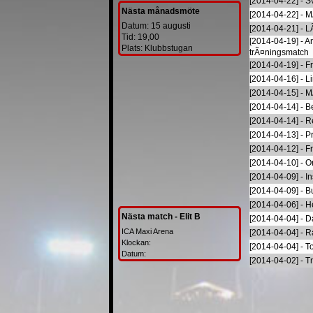
[2014-04-22] - 
Nästa månadsmöte
[2014-04-22] - 
Datum: 15 augusti
[2014-04-21] - 
Tid: 19,00
[2014-04-19] - 
Plats: Klubbstugan
trÃ¤ningsmatch
[2014-04-19] - F
[2014-04-16] - L
[2014-04-15] - 
[2014-04-14] - Be
[2014-04-14] - R
[2014-04-13] - P
[2014-04-12] - F
[2014-04-10] - O
[2014-04-09] - I
[2014-04-09] - B
[2014-04-06] - H
Nästa match - Elit B
[2014-04-04] - D
ICA Maxi Arena
[2014-04-04] - R
Klockan:
[2014-04-04] - T
Datum:
[2014-04-02] - T