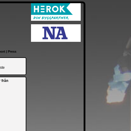
ort
|
Press
ste
 från