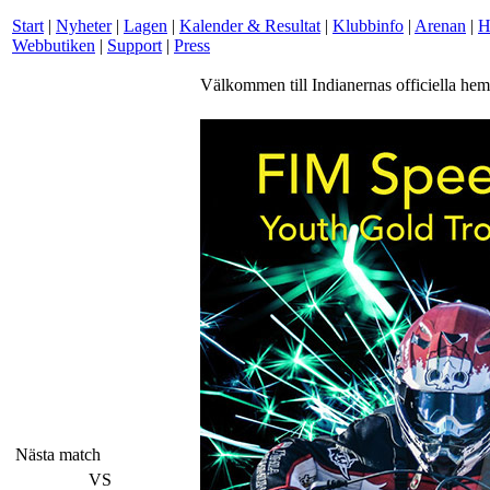
Start
|
Nyheter
|
Lagen
|
Kalender & Resultat
|
Klubbinfo
|
Arenan
|
H
Webbutiken
|
Support
|
Press
Välkommen till Indianernas officiella hem
Nästa match
VS