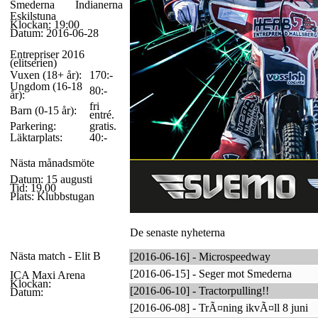
Smederna
Indianerna
Eskilstuna
Klockan: 19:00
Datum: 2016-06-28
Entrepriser 2016
(elitserien)
Vuxen (18+ år):
170:-
Ungdom (16-18
80:-
år):
fri
Barn (0-15 år):
entré.
Parkering:
gratis.
Läktarplats:
40:-
Nästa månadsmöte
Datum: 15 augusti
Tid: 19,00
Plats: Klubbstugan
De senaste nyheterna
Nästa match - Elit B
[2016-06-16] - Microspeedway
[2016-06-15] - Seger mot Smederna
ICA Maxi Arena
Klockan:
[2016-06-10] - Tractorpulling!!
Datum:
[2016-06-08] - TrÃ¤ning ikvÃ¤ll 8 juni